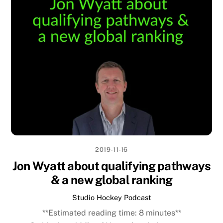
2019-11-16
Jon Wyatt about qualifying pathways
& a new global ranking
Studio Hockey Podcast
**Estimated reading time:
8
minutes**