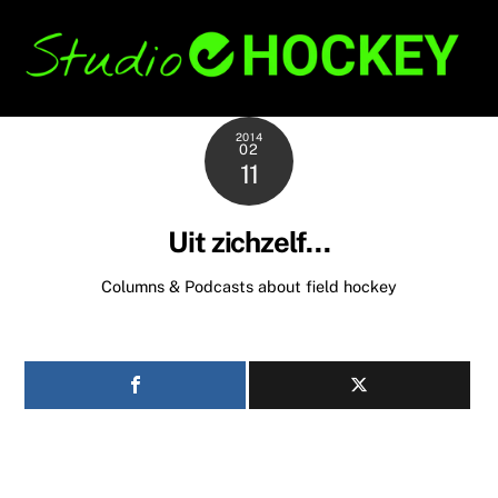
Skip
Back
to
To
content
Top
2014
02
11
Uit zichzelf…
Columns & Podcasts about field hockey