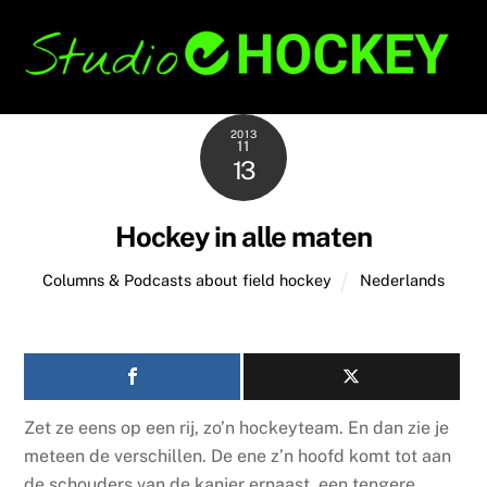
Skip
Back
to
To
content
Top
2013
11
13
Hockey in alle maten
Columns & Podcasts about field hockey
Nederlands
Zet ze eens op een rij, zo’n hockeyteam. En dan zie je
meteen de verschillen. De ene z’n hoofd komt tot aan
de schouders van de kanjer ernaast, een tengere