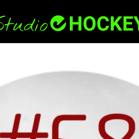
Back
To
Top