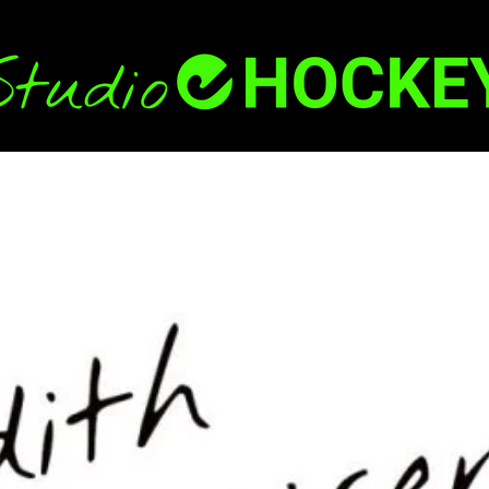
Back
To
Top