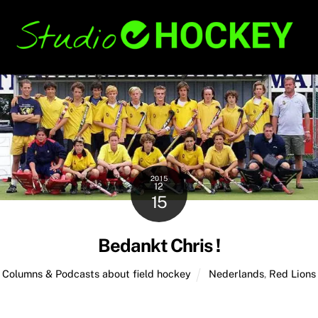
Skip
Back
to
To
content
Top
2015
12
15
Bedankt Chris !
Columns & Podcasts about field hockey
Nederlands
,
Red Lions