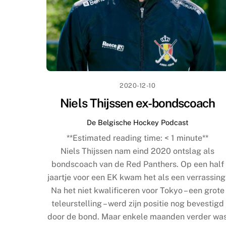
2020-12-10
Niels Thijssen ex-bondscoach
De Belgische Hockey Podcast
**Estimated reading time:
< 1
minute**
Niels Thijssen nam eind 2020 ontslag als
bondscoach van de Red Panthers. Op een half
jaartje voor een EK kwam het als een verrassing
Na het niet kwalificeren voor Tokyo – een grote
teleurstelling – werd zijn positie nog bevestigd
door de bond. Maar enkele maanden verder wa